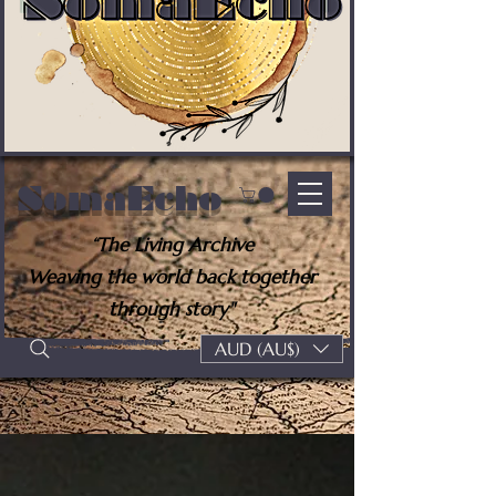
SomaEcho
“The Living Archive
Weaving the world back together
through story"
AUD (AU$)