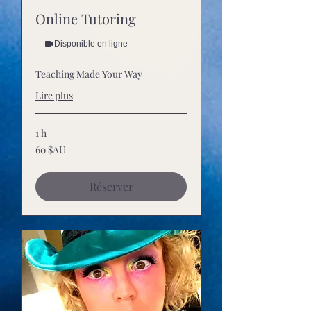
Online Tutoring
Disponible en ligne
Teaching Made Your Way
Lire plus
1 h
60
60 $AU
dollars
australiens
Réserver