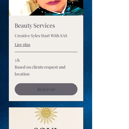
Beauty Services
Creative Syles Start With SAS
Lire plus
3 h
Based
Based on clients request and
on
clients
location
request
and
location
Réserver