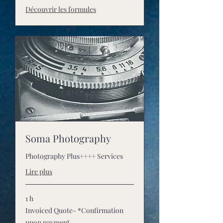
Découvrir les formules
Soma Photography
Photography Plus++++ Services
Lire plus
1 h
Invoiced
Invoiced Quote- *Confirmation
Quote-
*Confirmation
upon payment.