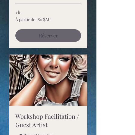
1 h
À
À partir de 180 $AU
partir
de
180
dollars
Réserver
australiens
Workshop Facilitation /
Guest Artist