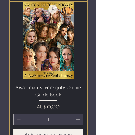
Awæcnian Sovereignty Online
Guide Book
Preço
AU$ 0,00
Adicionar ao carrinho