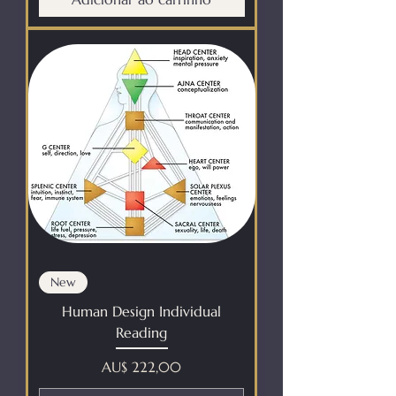
New
Human Design Individual
Reading
Preço
AU$ 222,00