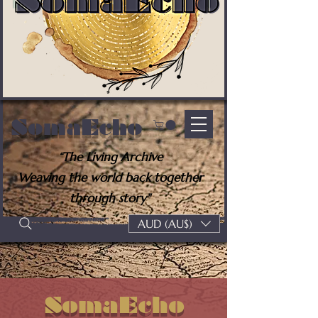
SomaEcho
“The Living Archive
Weaving the world back together
through story"
AUD (AU$)
SomaEcho