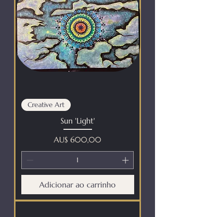
Creative Art
Sun 'Light'
Preço
AU$ 600,00
Adicionar ao carrinho