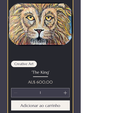
Creative Art
'The King'
Preço
AU$ 600,00
Adicionar ao carrinho